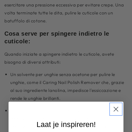
esercitare una pressione eccessiva per evitare crepe. Una
volta terminate tutte le dita, pulire le cuticole con un
batuffolo di cotone.
Cosa serve per spingere indietro le
cuticole:
Quando iniziate a spingere indietro le cuticole, avete
bisogno di diversi attributi:
Un solvente per unghie senza acetone per pulire le
unghie, come il Caring Nail Polish Remover che, grazie
al suo ingrediente lanolina, impedisce l'essiccazione e
rende le unghie brillanti.
Con un gel peeling per cuticole, si eliminano le cuticole
bloccate in un minuto. Il peeling rimuove la pelle in
Laat je inspireren!
eccesso, lasciando libera la superficie dell'unghia.