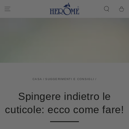
Carrell
VAI
ALL'ARTICOLO
della
spesa
CASA
/
SUGGERIMENTI E CONSIGLI
/
Spingere indietro le
cuticole: ecco come fare!