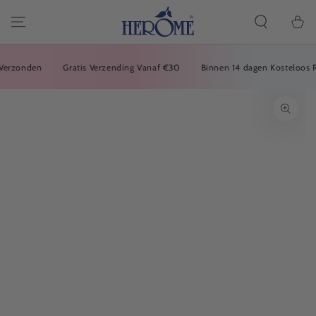
Carrell
VAI
ALL'ARTICOLO
della
spesa
rzonden
Gratis Verzending Vanaf €30
Binnen 14 dagen Kosteloos Ret
VAI ALLE
INFORMAZIONI
SUL PRODOTTO