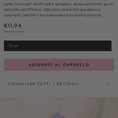
pelle, ha un pH neutro ed è semplice, senza profumo: pura,
delicata ed efficace. Abbiamo eliminato parabeni e
coloranti, perché il tuo benessere è la nostra priorità.
€11,94
Prezzo
normale
Imposte incluse.
75 ml
Variante
esaurita
o
non
disponibile
AGGIUNGI AL CARRELLO
VISUALIZZA TUTTI I DETTAGLI