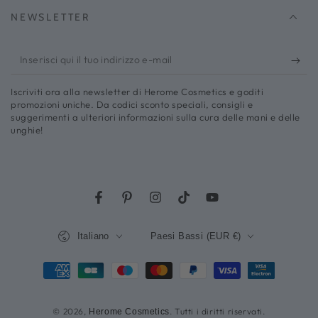
NEWSLETTER
Inserisci
qui
Iscriviti ora alla newsletter di Herome Cosmetics e goditi
il
promozioni uniche. Da codici sconto speciali, consigli e
suggerimenti a ulteriori informazioni sulla cura delle mani e delle
tuo
unghie!
indirizzo
e-
mail
Facebook
Pinterest
Instagram
Rubinetto
YouTube
Lingua
Paese/regione
Italiano
Paesi Bassi (EUR €)
Metodi
di
© 2026,
. Tutti i diritti riservati.
Herome Cosmetics
pagamento