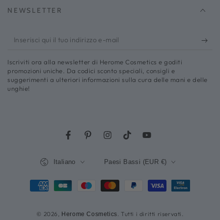
NEWSLETTER
Inserisci
qui
Iscriviti ora alla newsletter di Herome Cosmetics e goditi
il
promozioni uniche. Da codici sconto speciali, consigli e
suggerimenti a ulteriori informazioni sulla cura delle mani e delle
tuo
unghie!
indirizzo
e-
mail
Facebook
Pinterest
Instagram
Rubinetto
YouTube
Lingua
Paese/regione
Italiano
Paesi Bassi (EUR €)
Metodi
di
© 2026,
. Tutti i diritti riservati.
Herome Cosmetics
pagamento