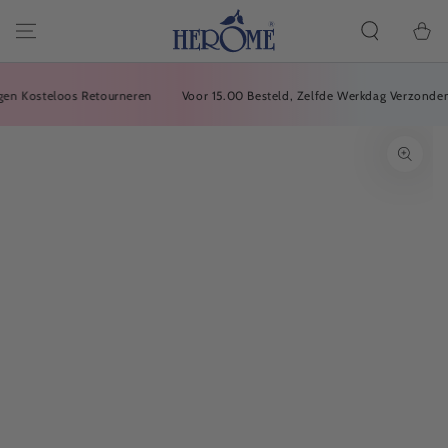
Carrell
VAI
ALL'ARTICOLO
della
spesa
 Kosteloos Retourneren
Voor 15.00 Besteld, Zelfde Werkdag Verzonden
VAI ALLE
INFORMAZIONI
SUL PRODOTTO