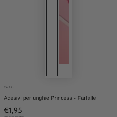
CASA
/
Adesivi per unghie Princess - Farfalle
€1,95
Prezzo
normale
Imposte incluse.