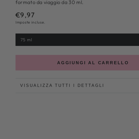
formato da viaggio da 30 ml.
€9,97
Prezzo
normale
Imposte incluse.
75 ml
Variante
esaurita
o
non
disponibile
AGGIUNGI AL CARRELLO
VISUALIZZA TUTTI I DETTAGLI