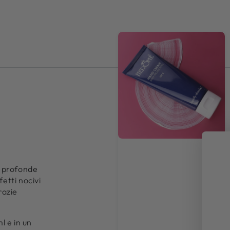
a profonde
fetti nocivi
razie
l e in un