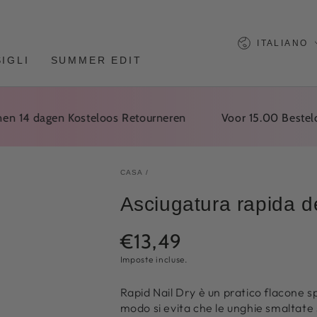
Lingua
ITALIANO
IGLI
SUMMER EDIT
4 dagen Kosteloos Retourneren
Voor 15.00 Besteld, Ze
CASA
/
Asciugatura rapida d
€13,49
Prezzo
normale
Imposte incluse.
Rapid Nail Dry è un pratico flacone s
modo si evita che le unghie smaltate