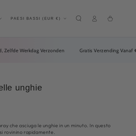
Carrello
Paese/regione
della
Login
PAESI BASSI (EUR €)
spesa
lfde Werkdag Verzonden
Gratis Verzending Vanaf €30
elle unghie
pray che asciuga le unghie in un minuto. In questo
 si rovinino rapidamente.