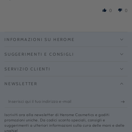
0
0
INFORMAZIONI SU HEROME
SUGGERIMENTI E CONSIGLI
SERVIZIO CLIENTI
NEWSLETTER
Inserisci
qui
Iscriviti ora alla newsletter di Herome Cosmetics e goditi
il
promozioni uniche. Da codici sconto speciali, consigli e
suggerimenti a ulteriori informazioni sulla cura delle mani e delle
tuo
unghie!