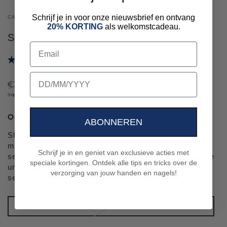
video
Schrijf je in voor onze nieuwsbrief en ontvang
CASA
/
20% KORTING
als welkomstcadeau.
Set manicure per le vacanze
Email
3 recensioni
birthday
€9,95
SALDARE
€24,95
Prezzo
Imposte incluse.
Prezzo
normale
di
Ora a un prezzo speciale!
vendita
ABONNEREN
Sfrutta al massimo le tue avventure estive con il set
manicure in edizione limitata Holiday di Herome. Questo
Schrijf je in en geniet van exclusieve acties met
set contiene tutti i prodotti essenziali per la cura di mani e
speciale kortingen. Ontdek alle tips en tricks over de
unghie in formato mini da viaggio, così potrai avere mani
verzorging van jouw handen en nagels!
sempre impeccabili ovunque tu vada.
✈️🌴
4x1 pz
Variante
esaurita
o