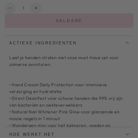
non
Quantità
disponibile
Diminuire
Aumentare
la
il
SALDARE
quantità
numero
per
per
Set
Set
manicure
manicure
ACTIEVE INGREDIENTEN
per
per
le
le
Laat je handen stralen met onze must-have set voor
vacanze
vacanze
zomerse avonturen:
• Hand Cream Daily Protection voor intensieve
verzorging en hydratatie
• Direct Desinfect voor schone handen die 99% vrij zijn
van bacteriën en ziekteverwekkers
• Natural Nail Whitener Pink Glow voor glanzende en
mooie nagels in 1 minuut
• Wonderpen mini voor het kalmeren, voeden en
herstellen van nagelriemen
HOE WERKT HET