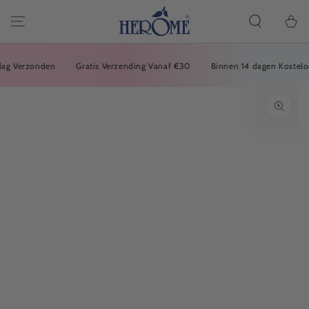
Carrell
VAI
ALL'ARTICOLO
della
spesa
Verzonden
Gratis Verzending Vanaf €30
Binnen 14 dagen Kosteloos R
VAI ALLE
INFORMAZIONI
SUL PRODOTTO