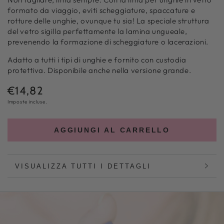
formato da viaggio, eviti scheggiature, spaccature e
rotture delle unghie, ovunque tu sia! La speciale struttura
del vetro sigilla perfettamente la lamina ungueale,
prevenendo la formazione di scheggiature o lacerazioni.
Adatto a tutti i tipi di unghie e fornito con custodia
protettiva. Disponibile anche nella versione grande.
€14,82
Prezzo
normale
Imposte incluse.
AGGIUNGI AL CARRELLO
VISUALIZZA TUTTI I DETTAGLI