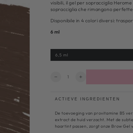
visibili, il gel per sopracciglia Hero
sopracciglia che rimangono perfette
Disponibile in 4 colori diversi: tras
6 ml
6,5 ml
Variante
esaurita
o
non
disponibile
Quantità
Diminuire
Aumentare
la
il
quantità
numero
per
per
ACTIEVE INGREDIENTEN
Gel
Gel
per
per
De toevoeging van provitamine B5 verz
sopracciglia
sopracciglia
extract de huid verzacht. Met de subti
marrone
marrone
haartint passen, zorgt onze Brow Gel 