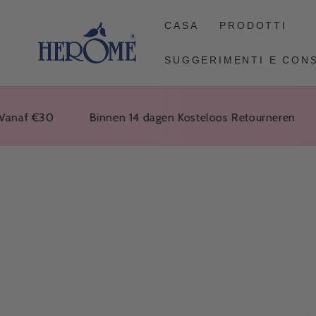
VAI
ALL'ARTICOLO
CASA
PRODOTTI
SUGGERIMENTI E CONS
f €30
Binnen 14 dagen Kosteloos Retourneren
Vo
VAI ALLE
INFORMAZIONI
SUL PRODOTTO