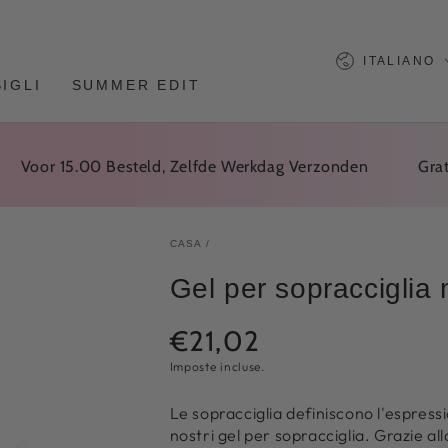
Lingua
ITALIANO
IGLI
SUMMER EDIT
or 15.00 Besteld, Zelfde Werkdag Verzonden
Gratis Ve
CASA
/
Gel per sopracciglia
€21,02
Prezzo
normale
Imposte incluse.
Le sopracciglia definiscono l'espressi
nostri gel per sopracciglia. Grazie al