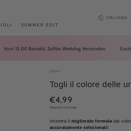
Lingua
ITALIANO
IGLI
SUMMER EDIT
r 15.00 Besteld, Zelfde Werkdag Verzonden
Gratis Ver
CASA
/
Togli il colore delle 
€4,99
Prezzo
normale
Imposte incluse.
Incontra il
migliorato
formula
dai colo
accuratamente selezionati
!