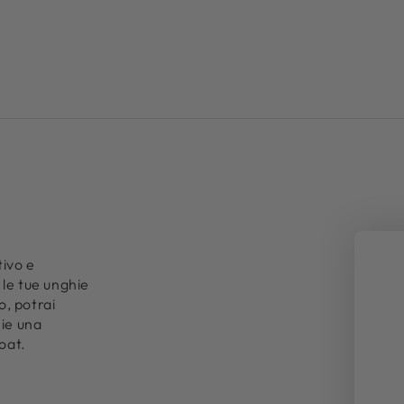
tivo e
 le tue unghie
o, potrai
hie una
oat.