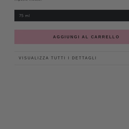
75 ml
Variante
esaurita
o
non
disponibile
AGGIUNGI AL CARRELLO
VISUALIZZA TUTTI I DETTAGLI