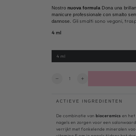
Nostro
nuova formula
Dona una brillan
manicure professionale con smalto sem
Gli smalti sono vegani, tras
dannose.
4 ml
4 ml
Variante
esaurita
o
non
disponibile
Quantità
Diminuire
Aumentare
la
il
quantità
numero
per
per
ACTIEVE INGREDIENTEN
Togli
Togli
il
il
De combinatie van
bioceramics
en he
colore
colore
nagels en zorgen voor een salonwaardig
delle
delle
verrijkt met fonkelende mineralen vo
unghie
unghie
vitamine E om je nagels tijdens het dr