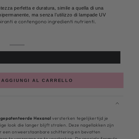
tezza perfetta e duratura, simile a quella di una
ipermanente, ma senza l'utilizzo di lampade UV
piranti e contengono ingredienti nutrienti.
Colore
Variante
5
esaurita
o
non
disponibile
AGGIUNGI AL CARRELLO
t
gepatenteerde Hexanal
versterken tegelijkertijd je
e look die langer blijft stralen. Deze nagellakken zijn
or een onweerstaanbare schittering en bevatten
agen te verzorgen en te versterken. De speciale formule