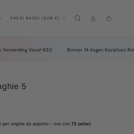
Carrello
Paese/regione
Login
della
PAESI BASSI (EUR €)
spesa
zending Vanaf €30
Binnen 14 dagen Kosteloos Retourn
unghie 5
ri per unghie da asporto – ora con
72 colori