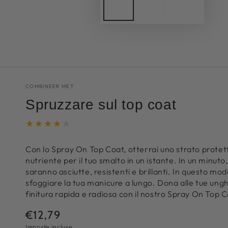
COMBINEER MET
Spruzzare sul top coat
Con lo Spray On Top Coat, otterrai uno strato protet
nutriente per il tuo smalto in un istante. In un minuto,
saranno asciutte, resistenti e brillanti. In questo mod
sfoggiare la tua manicure a lungo. Dona alle tue ung
finitura rapida e radiosa con il nostro Spray On Top C
€12,79
Prezzo
normale
Imposte incluse.