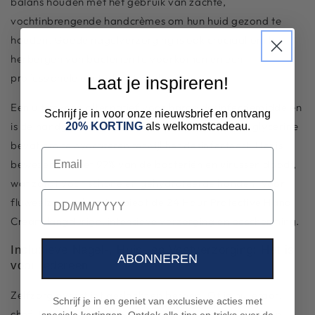
balans houden met het gebruik van zachte,
vochtinbrengende handcrèmes om hun huid gezond te
houden. Goede nagelverzorging is ook cruciaal om het
herbergen van bacteriën te voorkomen en een
professionele uitstraling te behouden.
Laat je inspireren!
Een uitstekend alternatief voor harde desinfectiemiddelen
Schrijf je in voor onze nieuwsbrief en ontvang
is de handgel Direct Desinfect, die toegevoegde glycerine
20% KORTING
als welkomstcadeau.
bevat om te hydrateren terwijl het desinfecteert. Het is
Email
bewezen dat het 99% van de bacteriën en virussen doodt,
wat zorgt voor schone en gehydrateerde handen. Voor
birthday
fluweelzachte handen biedt de 24 Hour Protective Hand
Cream langdurige, intensieve verzorging en bescherming.
Inclusieve Nagel-, Huid- en Voetverzorging: Het is
ABONNEREN
voor Iedereen
Zelfzorg overstijgt geslacht en beroep. Of je nu leraar,
Schrijf je in en geniet van exclusieve acties met
chef, tuinier of iets daartussenin bent, nagel-, huid- en
speciale kortingen. Ontdek alle tips en tricks over de