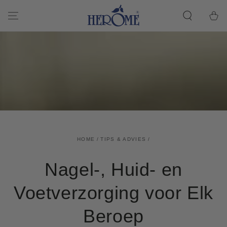
اذهب إلى المادة
Winkelwa
HOME
/
TIPS & ADVIES
/
Nagel-, Huid- en
Voetverzorging voor Elk
Beroep