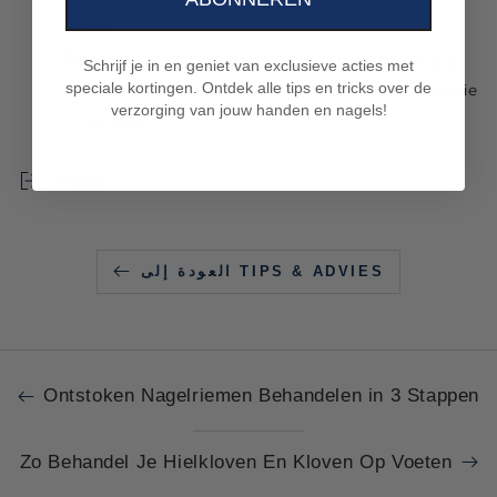
liggen.
Probeer niet te krabben. Voor je het weet, haal je je
Schrijf je in en geniet van exclusieve acties met
huid open met wondjes, ontstekingen of een bacterie
speciale kortingen. Ontdek alle tips en tricks over de
verzorging van jouw handen en nagels!
tot gevolg.
Share
العودة إلى TIPS & ADVIES
Ontstoken Nagelriemen Behandelen in 3 Stappen
Zo Behandel Je Hielkloven En Kloven Op Voeten