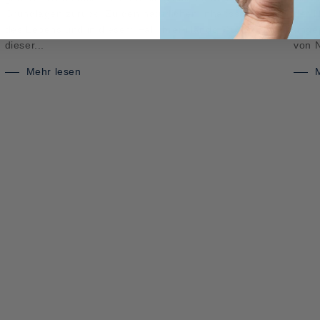
Grundlagen zurück. Zu den natürlichen Inhaltsstoffen
der N
des Lebens und in diesem Fall Ihrer Hände. Auf
ungep
dieser...
von N
Mehr lesen