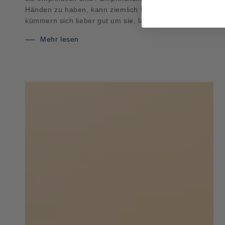
Händen zu haben, kann ziemlich frustrierend sein. Sie
kümmern sich lieber gut um sie, lassen...
Mehr lesen