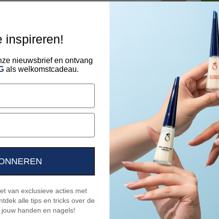
e inspireren!
 onze nieuwsbrief en ontvang
G
als welkomstcadeau.
ONNEREN
Natürliche Handpflege: Zutaten für
Ges
weiche und gesunde Hände
Prä
niet van exclusieve acties met
02/22/24 FEB, 24
YOANA GAYDOVA
02/22
tdek alle tips en tricks over de
Haben Sie schon einmal von natürlicher Handpflege
Spalt
 jouw handen en nagels!
gehört? Wenn nicht, kehren Sie gleich zu den
sind 