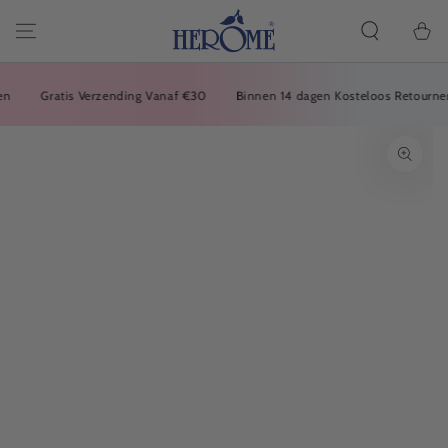
GEHEN SIE ZUM
ARTIKEL
Einkaufsw
Gratis Verzending Vanaf €30
Binnen 14 dagen Kosteloos Retourneren
GEHEN SIE ZU
PRODUKTINFORMATIONEN