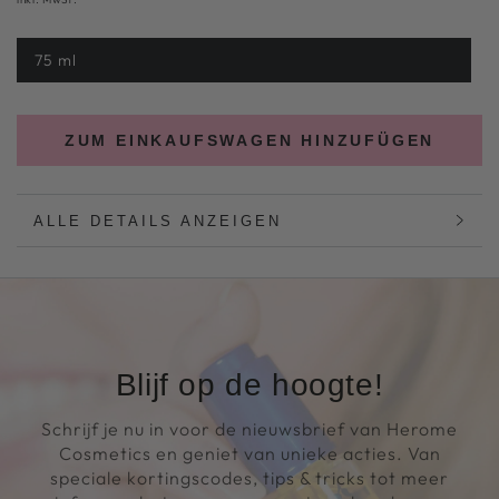
75 ml
Variante
ausverkauft
oder
nicht
verfügbar
ZUM EINKAUFSWAGEN HINZUFÜGEN
ALLE DETAILS ANZEIGEN
Blijf op de hoogte!
Schrijf je nu in voor de nieuwsbrief van Herome
Cosmetics en geniet van unieke acties. Van
speciale kortingscodes, tips & tricks tot meer