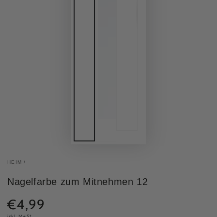
HEIM
/
Nagelfarbe zum Mitnehmen 12
€4,99
Normaler
Preis
inkl. MwSt.