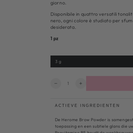
giorno.
Disponibile in quattro versatili tona
nero, ogni colore è studiato per sfum
desiderata.
1 pz
3 g
Variante
esaurita
o
non
disponibile
Quantità
Diminuire
Aumentare
la
il
quantità
numero
per
per
ACTIEVE INGREDIENTEN
Polvere
Polvere
per
per
De Herome Brow Powder is samengeste
sopracciglia
sopracciglia
toepassing en een subtiele glans die 
Marrone
Marrone
Provitamine B5 houdt de wenkbrauwen 