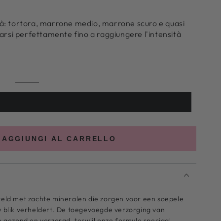
lità: tortora, marrone medio, marrone scuro e quasi
arsi perfettamente fino a raggiungere l'intensità
Marrone
Variante
esaurita
o
non
disponibile
AGGIUNGI AL CARRELLO
ld met zachte mineralen die zorgen voor een soepele
uw blik verheldert. De toegevoegde verzorging van
gezond en verzorgd, terwijl onze formule speciaal