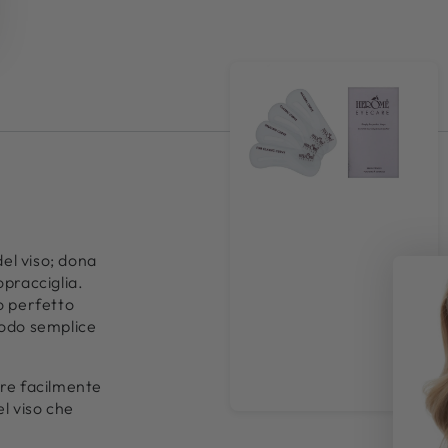
del viso; dona
opracciglia.
o perfetto
modo semplice
ire facilmente
el viso che