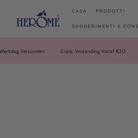
VAI
ALL'ARTICOLO
CASA
PRODOTTI
SUGGERIMENTI E CONS
dag Verzonden
Gratis Verzending Vanaf €30
Binn
VAI ALLE
INFORMAZIONI
SUL PRODOTTO