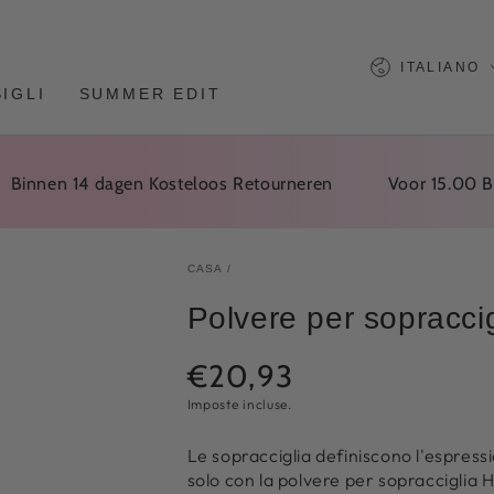
Lingua
ITALIANO
IGLI
SUMMER EDIT
en 14 dagen Kosteloos Retourneren
Voor 15.00 Bestel
CASA
/
Polvere per sopracci
€20,93
Prezzo
normale
Imposte incluse.
Le sopracciglia definiscono l'espressio
solo con la polvere per sopracciglia 