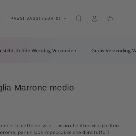
Carrello
Paese/regione
Login
della
PAESI BASSI (EUR €)
spesa
d, Zelfde Werkdag Verzonden
Gratis Verzending Vanaf 
glia Marrone medio
ne e l'aspetto del viso. Lascia che il tuo viso parli da
Herome, per un look impeccabile che dura tutto il