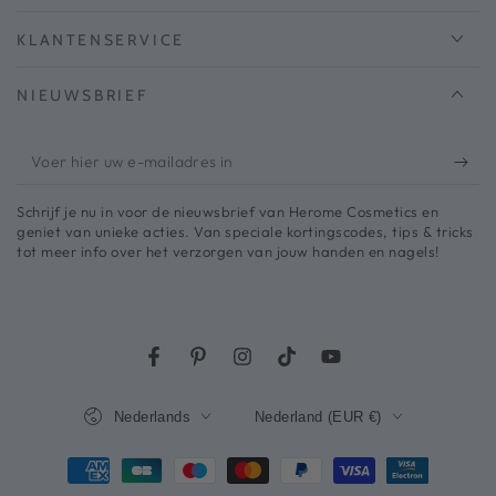
KLANTENSERVICE
NIEUWSBRIEF
Voer
hier
Schrijf je nu in voor de nieuwsbrief van Herome Cosmetics en
uw
geniet van unieke acties. Van speciale kortingscodes, tips & tricks
tot meer info over het verzorgen van jouw handen en nagels!
e-
mailadres
in
Facebook
Pinterest
Instagram
TikTok
YouTube
Taal
Land/regio
Nederlands
Nederland (EUR €)
Betaalmethodes