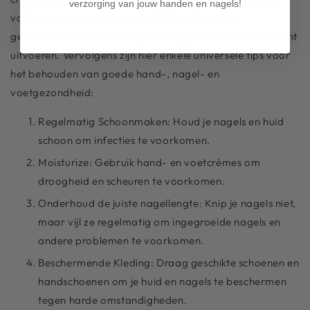
verzorging van jouw handen en nagels!
voetverzorging gaat over het behouden van je
gezondheid en ervoor zorgen dat je je taken effectief kunt
uitvoeren. Vervolgens zijn hier enkele universele tips voor
het behouden van goede hand-, nagel- en
voetgezondheid:
Regelmatig Schoonmaken: Houd je nagels en huid
schoon om infecties te voorkomen.
Moisturize: Gebruik hand- en voetcrèmes om
droogheid en scheuren te voorkomen.
Onderhoud de juiste nagellengte: Knip je nagels niet,
maar vijl ze regelmatig om ingegroeide nagels en
andere problemen te voorkomen.
Beschermende Kleding: Draag geschikte schoenen en
handschoenen om je huid en nagels te beschermen
tegen harde omstandigheden.