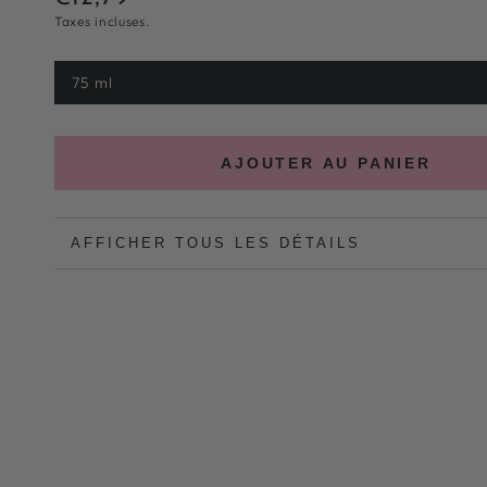
Taxes incluses.
normal
75 ml
Variante
épuisée
ou
indisponible
AJOUTER AU PANIER
AFFICHER TOUS LES DÉTAILS