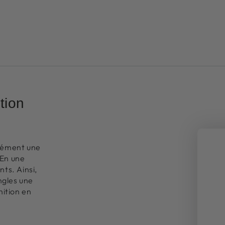
tion
anément une
 En une
nts. Ainsi,
ngles une
nition en