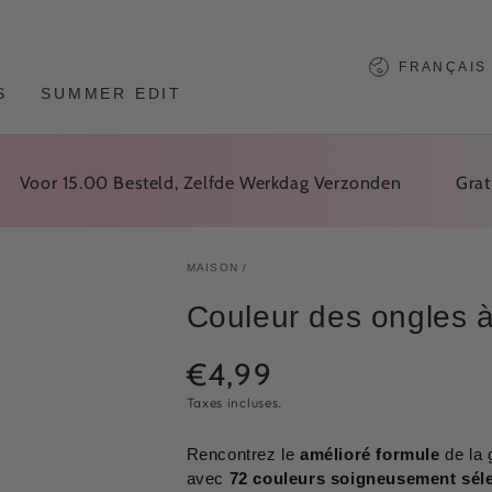
Langue
FRANÇAIS
S
SUMMER EDIT
or 15.00 Besteld, Zelfde Werkdag Verzonden
Gratis V
MAISON
/
Couleur des ongles 
€4,99
Prix
Taxes incluses.
normal
Rencontrez le
amélioré
formule
de la 
avec
72 couleurs soigneusement sél