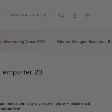
Se
Pays/région
Panier
PAYS-BAS (EUR €)
connecter
erzending Vanaf €30
Binnen 14 dagen Kosteloos Retour
à emporter 23
gamme de vernis à ongles à emporter – maintenant
ectionnées
!