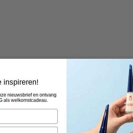
e inspireren!
 onze nieuwsbrief en ontvang
G
als welkomstcadeau.