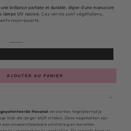
 une brillance parfaite et durable, digne d'une manucure
Ces vernis sont végétaliens,
ans lampe UV nocive.
ients nourrissants.
Couleur
Variante
23
épuisée
ou
indisponible
AJOUTER AU PANIER
t
gepatenteerde Hexanal
versterken tegelijkertijd je
e look die langer blijft stralen. Deze nagellakken zijn
or een onweerstaanbare schittering en bevatten
agen te verzorgen en te versterken. De speciale formule