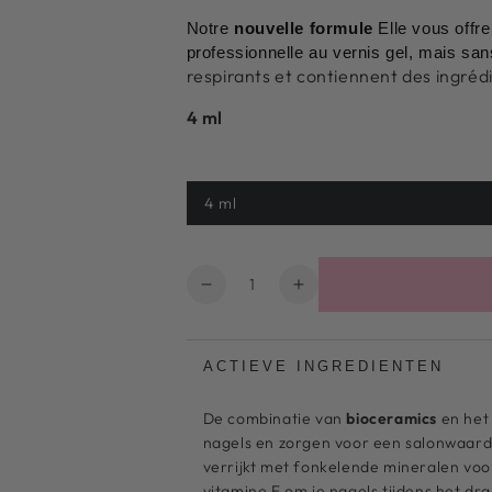
Notre
nouvelle formule
Elle vous offre
professionnelle au vernis gel, mais s
respirants et contiennent des ingréd
4 ml
4 ml
Variante
épuisée
ou
indisponible
Quantité
Diminuer
Augmenter
la
le
quantité
nombre
pour
pour
ACTIEVE INGREDIENTEN
Couleur
Couleur
des
des
De combinatie van
bioceramics
en he
ongles
ongles
nagels en zorgen voor een salonwaardig
à
à
verrijkt met fonkelende mineralen vo
emporter
emporter
vitamine E om je nagels tijdens het dr