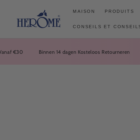
ALLER À
L'ARTICLE
MAISON
PRODUITS
CONSEILS ET CONSEIL
f €30
Binnen 14 dagen Kosteloos Retourneren
Vo
ACCÉDEZ À DES
INFORMATIONS
SUR LE PRODUIT