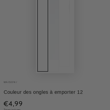
MAISON
/
Couleur des ongles à emporter 12
€4,99
Prix
Taxes incluses.