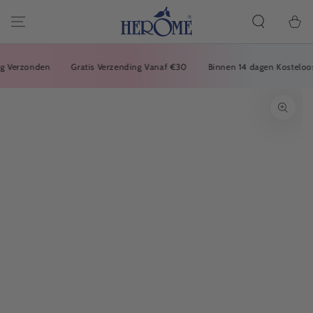
ALLER À
L'ARTICLE
Panier
Verzonden
Gratis Verzending Vanaf €30
Binnen 14 dagen Kosteloos R
ACCÉDEZ À DES
INFORMATIONS
SUR LE PRODUIT