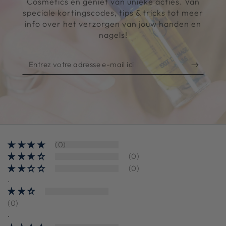
Cosmetics en geniet van unieke acties. Van
speciale kortingscodes, tips & tricks tot meer
info over het verzorgen van jouw handen en
nagels!
Entrez
votre
adresse
e-
mail
ici
(0)
(0)
(0)
.
(0)
.