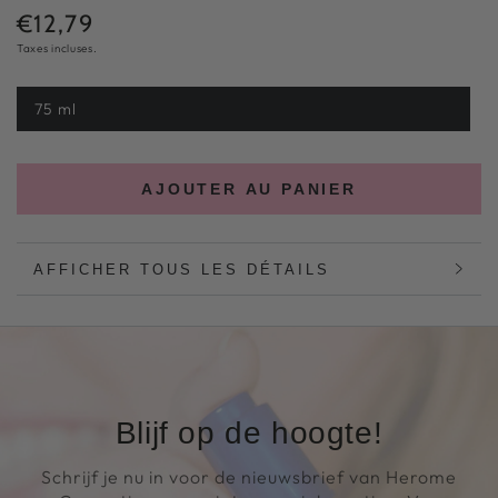
€12,79
Prix
Taxes incluses.
normal
75 ml
Variante
épuisée
ou
indisponible
AJOUTER AU PANIER
AFFICHER TOUS LES DÉTAILS
Blijf op de hoogte!
Schrijf je nu in voor de nieuwsbrief van Herome