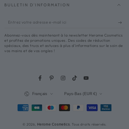
BULLETIN D'INFORMATION
Entrez
votre
Abonnez-vous dès maintenant à la newsletter Herome Cosmetics
adresse
et profitez de promotions uniques. Des codes de réduction
spéciaux, des trucs et astuces à plus d'informations sur le soin de
e-
vos mains et de vos ongles !
mail
ici
Facebook
Pinterest
Instagram
Robinet
Youtube
Langue
Pays/région
Français
Pays-Bas (EUR €)
Méthodes
de
© 2026,
. Tous droits réservés.
Herome Cosmetics
paiement