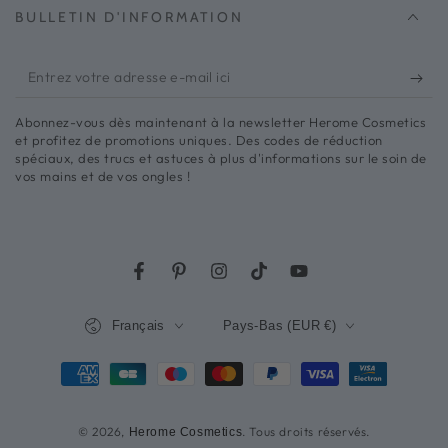
BULLETIN D'INFORMATION
Entrez
votre
Abonnez-vous dès maintenant à la newsletter Herome Cosmetics
adresse
et profitez de promotions uniques. Des codes de réduction
spéciaux, des trucs et astuces à plus d'informations sur le soin de
e-
vos mains et de vos ongles !
mail
ici
Facebook
Pinterest
Instagram
Robinet
Youtube
Langue
Pays/région
Français
Pays-Bas (EUR €)
Méthodes
de
© 2026,
. Tous droits réservés.
Herome Cosmetics
paiement