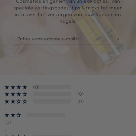
Cosmetics en geniet van unieke acties. Van
speciale kortingscodes, tips & tricks tot meer
info over het verzorgen van jouw handen en
nagels!
Entrez
votre
adresse
e-
mail
ici
(0)
(0)
(0)
.
(0)
.