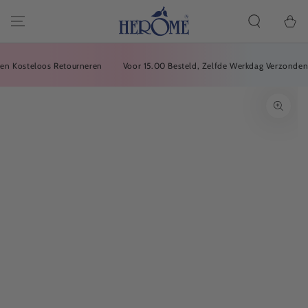
ALLER À
L'ARTICLE
Panier
Kosteloos Retourneren
Voor 15.00 Besteld, Zelfde Werkdag Verzonden
ACCÉDEZ À DES
INFORMATIONS
SUR LE PRODUIT