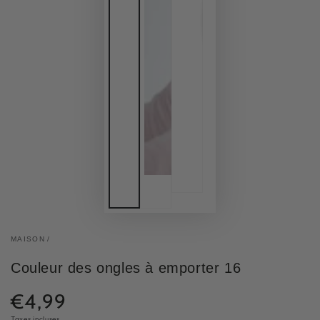
MAISON
/
Couleur des ongles à emporter 16
€4,99
Prix
Taxes incluses.