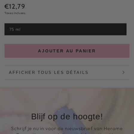
€12,79
Prix
Taxes incluses.
normal
75 ml
Variante
épuisée
ou
indisponible
AJOUTER AU PANIER
AFFICHER TOUS LES DÉTAILS
Blijf op de hoogte!
Schrijf je nu in voor de nieuwsbrief van Herome