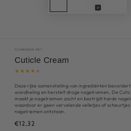
Video
afspelen
COMBINEER MET
Cuticle Cream
Deze rijke samenstelling van ingrediënten bevordert
wondheling en herstelt droge nagelriemen. De Cuti
maakt je nagelriemen zacht en bestrijdt harde nage
waardoor er geen vervelende velletjes of scheurtjes
nagelriemen ontstaan.
€12,32
Normale
prijs