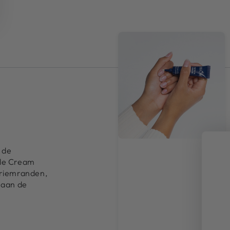
 de
cle Cream
lriemranden,
 aan de