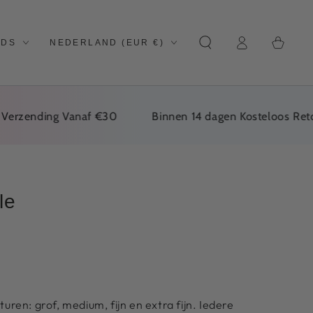
Log
Land/regio
Winkelwage
NDS
NEDERLAND (EUR €)
In
ending Vanaf €30
Binnen 14 dagen Kosteloos Retourne
le
turen: grof, medium, fijn en extra fijn. Iedere