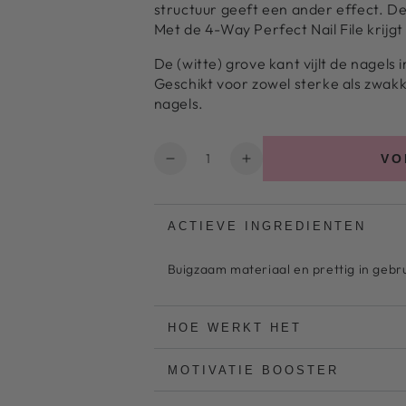
structuur geeft een ander effect. De
Met de 4-Way Perfect Nail File krijgt
De (witte) grove kant vijlt de nagels i
Geschikt voor zowel sterke als zwak
nagels.
Hoeveelheid
VO
Aantal
Verhoog
verlagen
het
voor
aantal
4-
voor
ACTIEVE INGREDIENTEN
Way
4-
Perfect
Way
Buigzaam materiaal en prettig in gebr
Nail
Perfect
File
Nail
File
HOE WERKT HET
MOTIVATIE BOOSTER