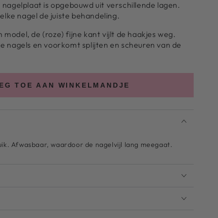
 nagelplaat is opgebouwd uit verschillende lagen.
 elke nagel de juiste behandeling.
n model, de (roze) fijne kant vijlt de haakjes weg.
ke nagels en voorkomt splijten en scheuren van de
EG TOE AAN WINKELMANDJE
uik. Afwasbaar, waardoor de nagelvijl lang meegaat.