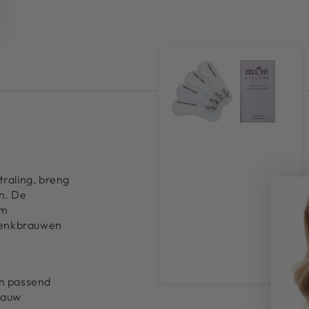
traling, breng
n. De
om
wenkbrauwen
en passend
rauw