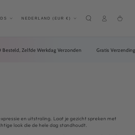
Log
Land/regio
Winkelwage
NDS
NEDERLAND (EUR €)
In
eld, Zelfde Werkdag Verzonden
Gratis Verzending Van
pressie en uitstraling. Laat je gezicht spreken met
tige look die de hele dag standhoudt.