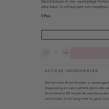
Beschikbaar in vier veelzijdige tint
elke kleur is ontworpen om naadloos 
1 Pcs
3g
Hoeveelheid
Aantal
Verhoog
verlagen
het
voor
aantal
Brow
voor
ACTIEVE INGREDIENTEN
Powder
Brow
Taupe
Powder
De Herome Brow Powder is samengeste
Taupe
toepassing en een subtiele glans die 
Provitamine B5 houdt de wenkbrauwen 
ontworpen is om lang mee te gaan zo