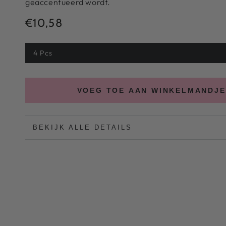
geaccentueerd wordt.
€10,58
Normale
prijs
4 Pcs
VOEG TOE AAN WINKELMANDJE
BEKIJK ALLE DETAILS