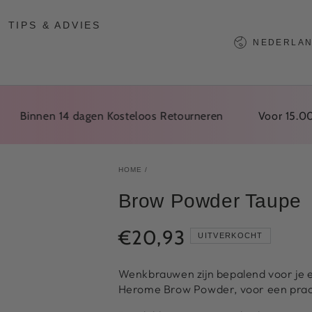
TIPS & ADVIES
Taal
NEDERLA
nnen 14 dagen Kosteloos Retourneren
Voor 15.00 Best
HOME
/
Brow Powder Taupe
€20,93
Normale
UITVERKOCHT
prijs
Wenkbrauwen zijn bepalend voor je ex
Herome Brow Powder, voor een prach