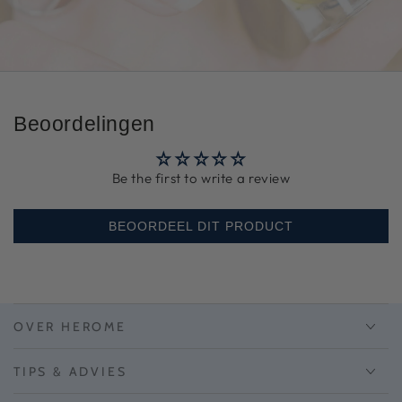
uw
e-
mailadres
in
Beoordelingen
Be the first to write a review
BEOORDEEL DIT PRODUCT
OVER HEROME
TIPS & ADVIES