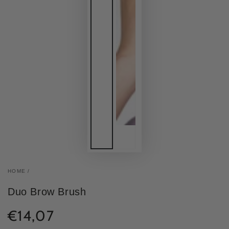
HOME
/
Duo Brow Brush
€14,07
Normale
prijs