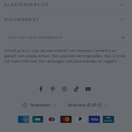
KLANTENSERVICE
NIEUWSBRIEF
Voer
hier
Schrijf je nu in voor de nieuwsbrief van Herome Cosmetics en
uw
geniet van unieke acties. Van speciale kortingscodes, tips & tricks
tot meer info over het verzorgen van jouw handen en nagels!
e-
mailadres
in
Facebook
Pinterest
Instagram
TikTok
YouTube
Taal
Land/regio
Nederlands
Nederland (EUR €)
Betaalmethodes