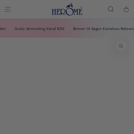
DOORGAAN
NAAR ARTIKEL
Winkelwa
Gratis Verzending Vanaf €30
Binnen 14 dagen Kosteloos Retournere
GA NAAR
PRODUCTINFORMATIE