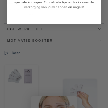
speciale kortingen. Ontdek alle tips en tricks over de
kleur je de wenkbrauw heel precies in. Het borsteltje aan
verzorging van jouw handen en nagels!
het uiteinde is bedoeld voor het vormgeven van de
wenkbrauwhaartjes.
HOE WERKT HET
MOTIVATIE BOOSTER
Delen