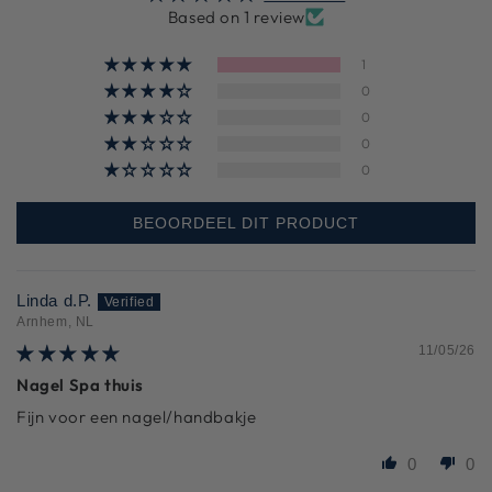
Based on 1 review
1
0
0
0
0
BEOORDEEL DIT PRODUCT
Linda d.P.
Arnhem, NL
11/05/26
Nagel Spa thuis
Fijn voor een nagel/handbakje
0
0