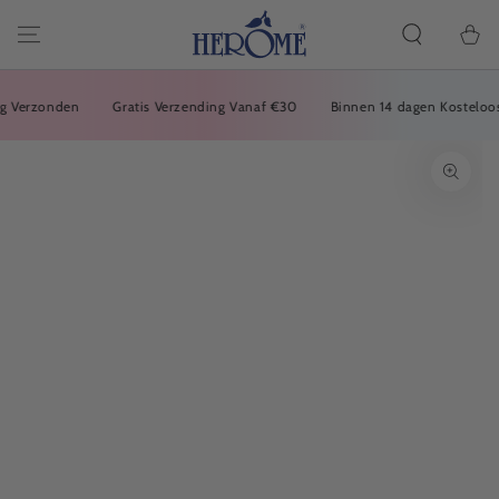
DOORGAAN
NAAR ARTIKEL
Winkelwa
Verzonden
Gratis Verzending Vanaf €30
Binnen 14 dagen Kosteloos Re
GA NAAR
PRODUCTINFORMATIE