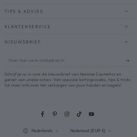
TIPS & ADVIES
KLANTENSERVICE
NIEUWSBRIEF
Voer
hier
Schrijf je nu in voor de nieuwsbrief van Herome Cosmetics en
uw
geniet van unieke acties. Van speciale kortingscodes, tips & tricks
tot meer info over het verzorgen van jouw handen en nagels!
e-
mailadres
in
Facebook
Pinterest
Instagram
TikTok
YouTube
Taal
Land/regio
Nederlands
Nederland (EUR €)