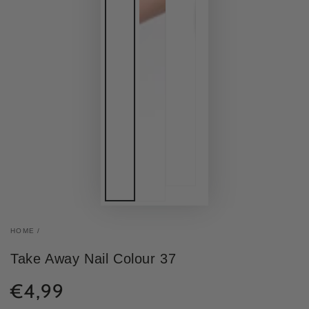
HOME
/
Take Away Nail Colour 37
€4,99
Normale
prijs