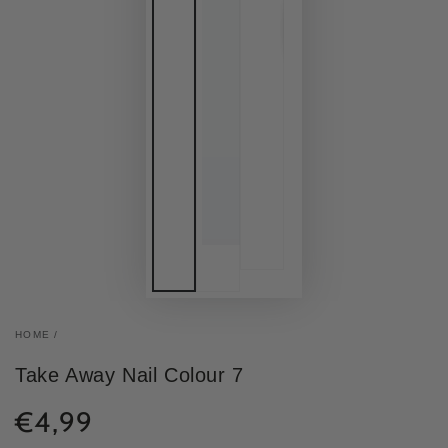
HOME
/
Take Away Nail Colour 7
€4,99
Normale
prijs