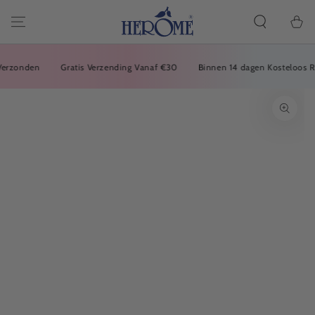
DOORGAAN
NAAR ARTIKEL
Winkelwa
zonden
Gratis Verzending Vanaf €30
Binnen 14 dagen Kosteloos Reto
GA NAAR
PRODUCTINFORMATIE