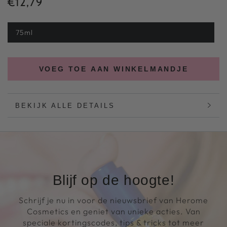
€12,79
Normale
prijs
75ml
VOEG TOE AAN WINKELMANDJE
BEKIJK ALLE DETAILS
Blijf op de hoogte!
Schrijf je nu in voor de nieuwsbrief van Herome
Cosmetics en geniet van unieke acties. Van
speciale kortingscodes, tips & tricks tot meer