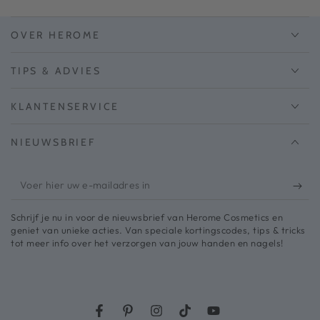
OVER HEROME
TIPS & ADVIES
KLANTENSERVICE
NIEUWSBRIEF
Voer
hier
Schrijf je nu in voor de nieuwsbrief van Herome Cosmetics en
uw
geniet van unieke acties. Van speciale kortingscodes, tips & tricks
tot meer info over het verzorgen van jouw handen en nagels!
e-
mailadres
in
Facebook
Pinterest
Instagram
TikTok
YouTube