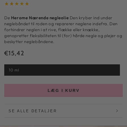
De
Herome
Nærende negleolie
Den kryber ind under
neglebåndet til roden og reparerer neglene indefra. Den
forhindrer neglen i at rive, flække eller knække,
genopretter fleksibiliteten til (for) hårde negle og plejer og
beskytter neglebåndene.
€15,42
Normal
pris
10 ml
LÆG I KURV
SE ALLE DETALJER