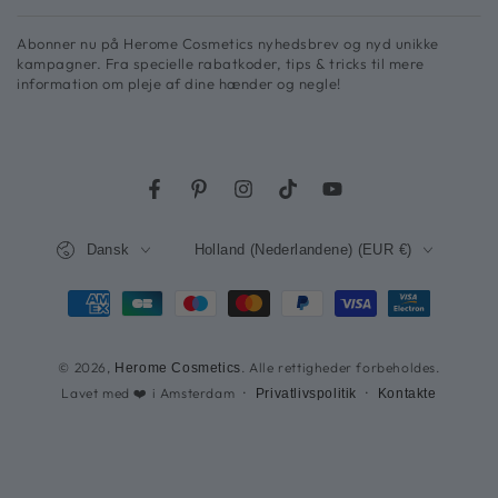
din
Abonner nu på Herome Cosmetics nyhedsbrev og nyd unikke
e-
kampagner. Fra specielle rabatkoder, tips & tricks til mere
information om pleje af dine hænder og negle!
mailadresse
her
Facebook
Pinterest
Instagram
TikTok
YouTube
Sprog
Land/region
Dansk
Holland (Nederlandene) (EUR €)
Betalingsmetoder
© 2026,
. Alle rettigheder forbeholdes.
Herome Cosmetics
Lavet med ❤️ i Amsterdam
Privatlivspolitik
Kontakte