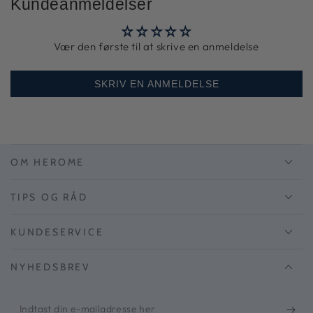
Kundeanmeldelser
Vær den første til at skrive en anmeldelse
SKRIV EN ANMELDELSE
OM HEROME
TIPS OG RÅD
KUNDESERVICE
NYHEDSBREV
Indtast