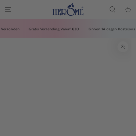
FORTSÆT TIL
ARTIKLEN
Indkøbsk
erzonden
Gratis Verzending Vanaf €30
Binnen 14 dagen Kosteloos Re
GÅ TIL
PRODUKTINFORMATION