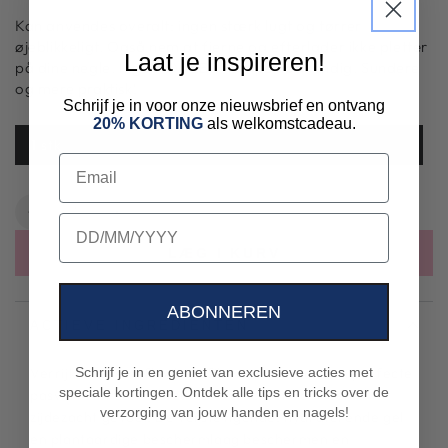
Kan anvendes overalt: ingen stærk lugt og tørrer
øjeblikkeligt. Også nem at fjerne og efterlader ikke pletter
Laat je inspireren!
på dine negle. Ingen UV/LED-lampe nødvendig. Sundere
og mere praktisk!
Schrijf je in voor onze nieuwsbrief en ontvang
20% KORTING
als welkomstcadeau.
1 stk
Email
Antal
Reducer
Forøg
birthday
antallet
tallet
LÆG I KURV
for
for
Negle
Negle
Wraps
Wraps
ABONNEREN
-
-
ACTIEVE INGREDIENTEN
Neon
Neon
gul
gul
Schrijf je in en geniet van exclusieve acties met
Verrijkt met een flexibele filmvormer voor een perfecte
speciale kortingen. Ontdek alle tips en tricks over de
pasvorm en een duurzame verzachter voor een
verzorging van jouw handen en nagels!
zijdezacht gevoel. De verstevigende, hydraterende gel
en plantaardige beschermlaag beschermen en