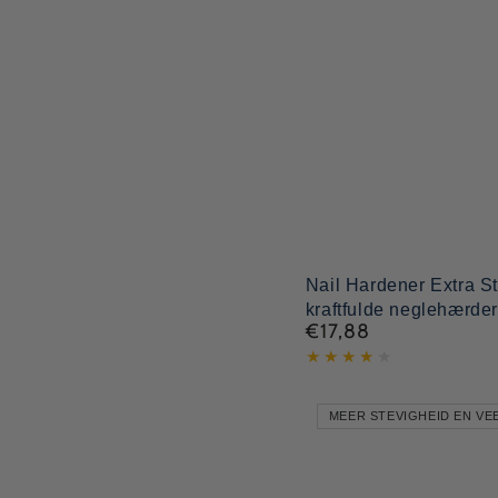
Nail
Nail Hardener Extra S
kraftfulde neglehærder
Hardener
€17,88
Normal
Extra
pris
Strong
–
MEER STEVIGHEID EN V
den
mest
kraftfulde