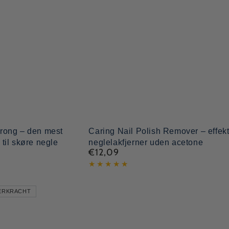
Caring
trong – den mest
Caring Nail Polish Remover – effekt
 til skøre negle
neglelakfjerner uden acetone
Nail
€12,09
Normal
Polish
pris
Remover
–
EERKRACHT
effektiv
neglelakfjerner
uden