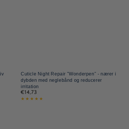
Cuticle
iv
Cuticle Night Repair "Wonderpen" - nærer i
dybden med neglebånd og reducerer
Night
irritation
Repair
€14,73
Normal
"Wonderpen"
pris
-
nærer
i
dybden