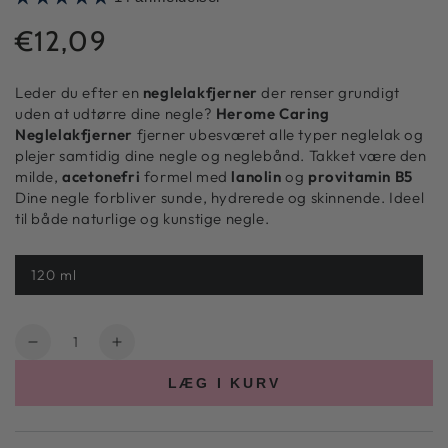
€12,09
Normal
pris
Leder du efter en
neglelakfjerner
der renser grundigt
uden at udtørre dine negle?
Herome Caring
Neglelakfjerner
fjerner ubesværet alle typer neglelak og
plejer samtidig dine negle og neglebånd. Takket være den
milde,
acetonefri
formel med
lanolin
og
provitamin B5
Dine negle forbliver sunde, hydrerede og skinnende. Ideel
til både naturlige og kunstige negle.
120 ml
Antal
Reducer
Forøg
antallet
tallet
LÆG I KURV
for
for
Caring
Caring
Nail
Nail