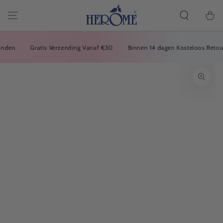
FORTSÆT TIL
ARTIKLEN
Indkøbsk
en
Gratis Verzending Vanaf €30
Binnen 14 dagen Kosteloos Retourne
GÅ TIL
PRODUKTINFORMATION