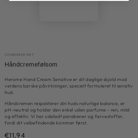
COMBINEER MET
Håndcremefølsom
Herome Hand Cream Sensitive er dit daglige skjold mod
verdens barske påvirkninger, specielt formuleret til sensitiv
hud.
Håndcremen respekterer din huds naturlige balance, er
pH-neutral og holder den enkel uden parfume – ren, mild
og effektiv. Vi har udeladt parabener og farvestoffer,
fordi dit velbefindende kommer først.
€11,94
Normal