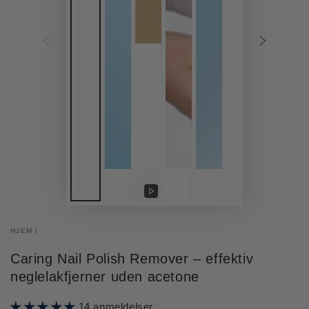
Afspil
video
HJEM
/
Caring Nail Polish Remover – effektiv
neglelakfjerner uden acetone
14 anmeldelser