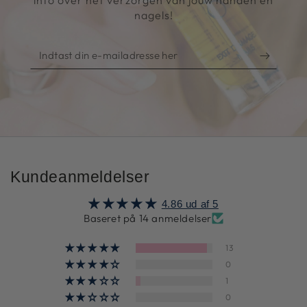
info over het verzorgen van jouw handen en
nagels!
Indtast
din
e-
mailadresse
her
Kundeanmeldelser
4.86 ud af 5
Baseret på 14 anmeldelser
13
0
1
0