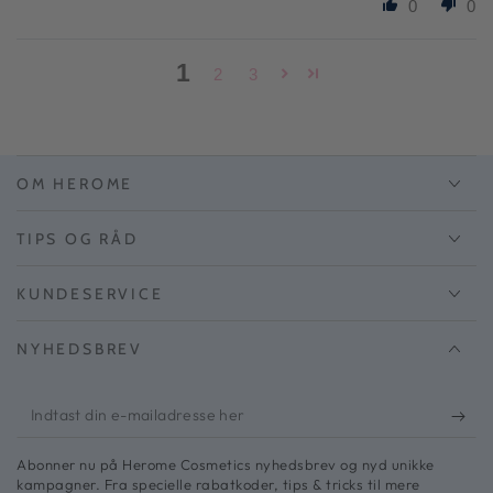
0
0
1
2
3
OM HEROME
TIPS OG RÅD
KUNDESERVICE
NYHEDSBREV
Indtast
din
Abonner nu på Herome Cosmetics nyhedsbrev og nyd unikke
e-
kampagner. Fra specielle rabatkoder, tips & tricks til mere