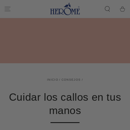
Cesta
CONTINUAR CON
EL ARTÍCULO
de la
compra
INICIO
/
CONSEJOS
/
Cuidar los callos en tus
manos