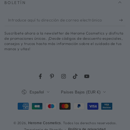
BOLETÍN
Introduce
aquí
Suscríbete ahora a la newsletter de Herome Cosmetics y disfruta
tu
de promociones únicas. ¡Desde códigos de descuento especiales,
consejos y trucos hasta más información sobre el cuidado de tus
dirección
manos y uñas!
de
correo
electrónico
Facebook
Pinterest
Instagram
TikTok
YouTube
Lengua
País/región
Español
Países Bajos (EUR €)
Métodos
de
© 2026,
. Todos los derechos reservados.
Herome Cosmetics
pago
Tecnología de Shopify
Política de privacidad