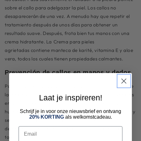
sobre el callo para adelgazar la piel. Los callos no
desaparecerán de una vez. A menudo hay que repetir el
tratamiento después de unos días para obtener un
resultado suave. Después, frota bien tus manos con una
crema hidratante. La
Crema para pieles
agrietadas contiene manteca de karité, vitamina E y aloe
vera, todos los cuales tienen propiedades calmantes.
Prevención de callos en manos y dedos
Para evitar que los callos vuelvan a los mismos lugares de
las manos y los dedos, es importante mantener las manos
Laat je inspireren!
en buen estado. Al aplicar regularmente una crema
Schrijf je in voor onze nieuwsbrief en ontvang
humectante en las manos, se mantienen los callos suaves y
20% KORTING
als welkomstcadeau.
se previenen grietas y engrosamientos dolorosos.
Crema
de manos de protección diaria
es una buena crema para
Email
todos los días. Tu piel se cuida intensamente con