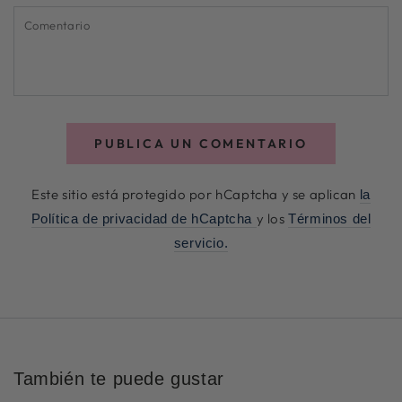
correo
Comentario
electrónico
a
PUBLICA UN COMENTARIO
Este sitio está protegido por hCaptcha y se aplican
la
y los
Política de privacidad de hCaptcha
Términos del
servicio.
También te puede gustar