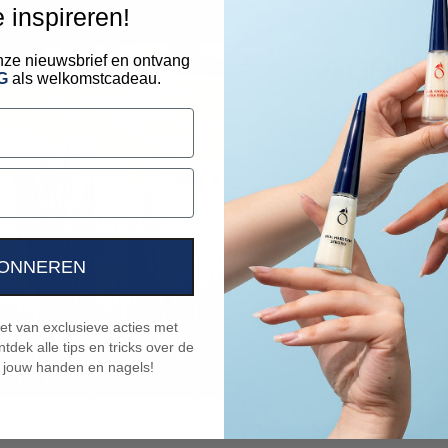
e inspireren!
100% s
 onze nieuwsbrief en ontvang
G
als welkomstcadeau.
Para clasifi
animales, es
en un país d
legal. Por l
países en los
ONNEREN
cosméticos e
niet van exclusieve acties met
tdek alle tips en tricks over de
 jouw handen en nagels!