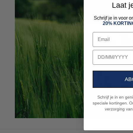
Laat j
Schrijf je in voor
20% KORTIN
Email
birthday
AB
Schrijf je in en ge
speciale kortingen. On
verzorging van