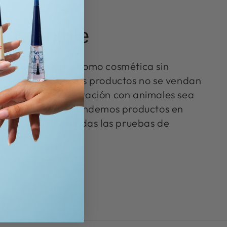
ostenible
carte plenamente como cosmética sin
 importante que tus productos no se vendan
onde la experimentación con animales sea
o tanto, tampoco vendemos productos en
 que están permitidas las pruebas de
n animales.