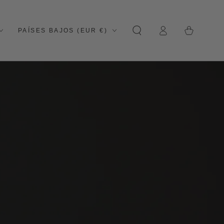
Cesta
Iniciar
País/región
de la
PAÍSES BAJOS (EUR €)
sesión
compra