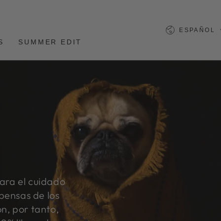
Lengua
ESPAÑOL
S
SUMMER EDIT
ara el cuidado
xpensas de los
n, por tanto,