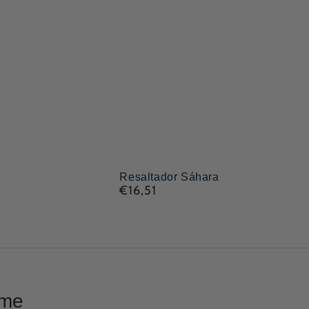
Resaltador
Resaltador Sáhara
€16,51
Precio
Sáhara
normal
ome