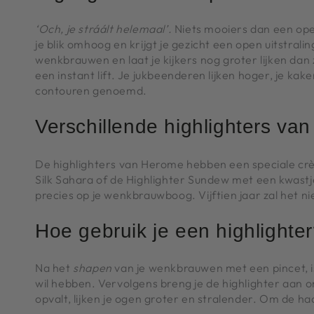
‘Och, je stráált helemaal’.
Niets mooiers dan een open
je blik omhoog en krijgt je gezicht een open uitstr
wenkbrauwen en laat je kijkers nog groter lijken dan 
een instant lift. Je jukbeenderen lijken hoger, je kake
contouren genoemd.
Verschillende highlighters va
De highlighters van Herome hebben een speciale crèm
Silk Sahara of de Highlighter Sundew met een kwastj
precies op je wenkbrauwboog. Vijftien jaar zal het n
Hoe gebruik je een highlighte
Na het
shapen
van je wenkbrauwen met een pincet, is
wil hebben. Vervolgens breng je de highlighter aan 
opvalt, lijken je ogen groter en stralender. Om de h