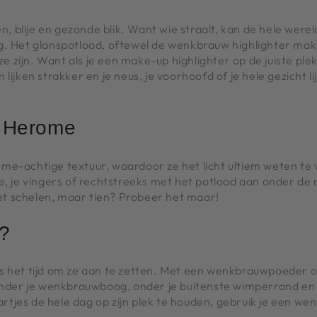
, blije en gezonde blik. Want wie straalt, kan de hele werel
aling. Het glanspotlood, oftewel de wenkbrauw highlighter 
ze zijn. Want als je een make-up highlighter op de juiste ple
n lijken strakker en je neus, je voorhoofd of je hele gezicht 
n Herome
e-achtige textuur, waardoor ze het licht ultiem weten te 
e, je vingers of rechtstreeks met het potlood aan onder de
iet schelen, maar tien? Probeer het maar!
r?
 het tijd om ze aan te zetten. Met een wenkbrauwpoeder of
onder je wenkbrauwboog, onder je buitenste wimperrand en e
aartjes de hele dag op zijn plek te houden, gebruik je een w