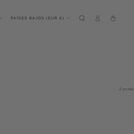
Cesta
Iniciar
País/región
de la
PAÍSES BAJOS (EUR €)
sesión
compra
2 prod