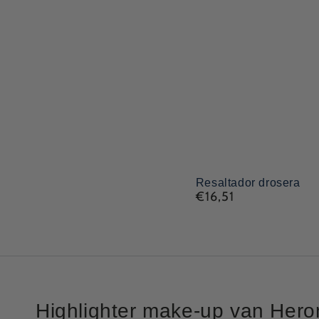
Resaltador
Resaltador drosera
€16,51
Precio
drosera
normal
Highlighter make-up van Her