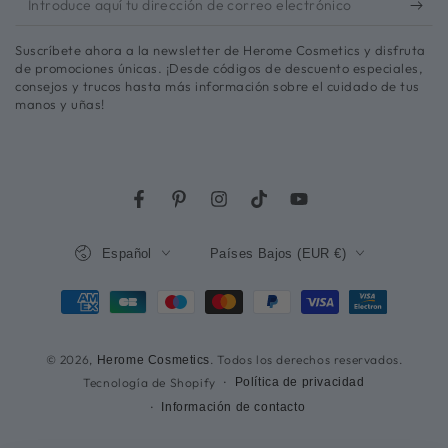
aquí
Suscríbete ahora a la newsletter de Herome Cosmetics y disfruta
tu
de promociones únicas. ¡Desde códigos de descuento especiales,
consejos y trucos hasta más información sobre el cuidado de tus
dirección
manos y uñas!
de
correo
electrónico
Facebook
Pinterest
Instagram
TikTok
YouTube
Lengua
País/región
Español
Países Bajos (EUR €)
Métodos
de
© 2026,
. Todos los derechos reservados.
Herome Cosmetics
pago
Tecnología de Shopify
Política de privacidad
Información de contacto