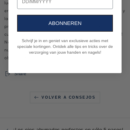
lugar correcto en Herome! En
cuidado de las uñas
encontrarás más consejos y sugerencias sobre el cuidado y
la pintura de tus uñas. ¿Quieres ir directamente a los
ABONNEREN
productos? ¡Encuentra todos los
productos para el
cuidado de las uñas
claramente en nuestra tienda online!
Schrijf je in en geniet van exclusieve acties met
No olvides echar un vistazo a
speciale kortingen. Ontdek alle tips en tricks over de
nuestro
Canal,
y
para
Youtube
Instagram
Facebook
verzorging van jouw handen en nagels!
obtener más sugerencias y consejos.
Share
VOLVER A CONSEJOS
¡Los ojos ahumados perfectos en sólo 5 pasos!