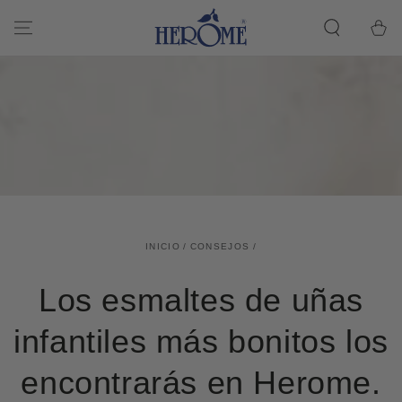
Cesta
CONTINUAR CON
EL ARTÍCULO
de la
compra
INICIO
/
CONSEJOS
/
Los esmaltes de uñas
infantiles más bonitos los
encontrarás en Herome.