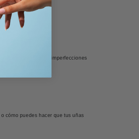
ida y eficazmente las imperfecciones
as o cómo puedes hacer que tus uñas