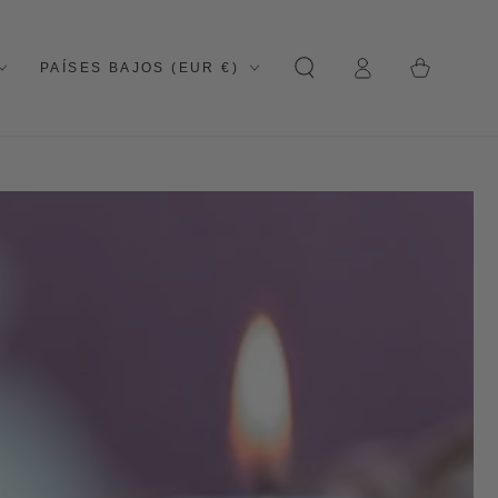
Cesta
Iniciar
País/región
de la
PAÍSES BAJOS (EUR €)
sesión
compra