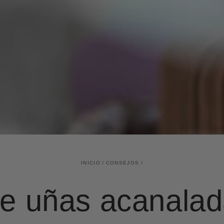
INICIO
/
CONSEJOS
/
de uñas acanalad