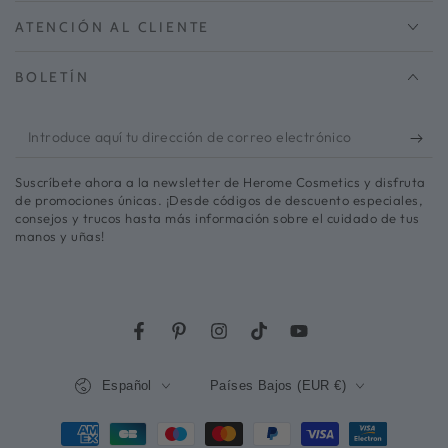
ATENCIÓN AL CLIENTE
BOLETÍN
Introduce
aquí
Suscríbete ahora a la newsletter de Herome Cosmetics y disfruta
tu
de promociones únicas. ¡Desde códigos de descuento especiales,
consejos y trucos hasta más información sobre el cuidado de tus
dirección
manos y uñas!
de
correo
electrónico
Facebook
Pinterest
Instagram
TikTok
YouTube
Lengua
País/región
Español
Países Bajos (EUR €)
Métodos