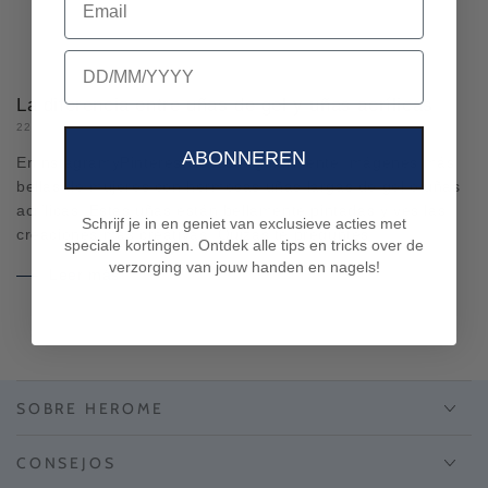
birthday
La diferencia entre uñas de gel y uñas acrílicas
22 FEBRERO, 2024
YOANA GAYDOVA
ABONNEREN
EnInstagramyPinterestvisitas regularmente Imágenes más
bellas de mujeres con hermosas uñas largas de gel o uñas
acrílicas. Estas uñas están bellamente pintadas y ves las
Schrijf je in en geniet van exclusieve acties met
creaciones más creativas. Quizás te preguntes...
speciale kortingen. Ontdek alle tips en tricks over de
verzorging van jouw handen en nagels!
Leer más
SOBRE HEROME
CONSEJOS