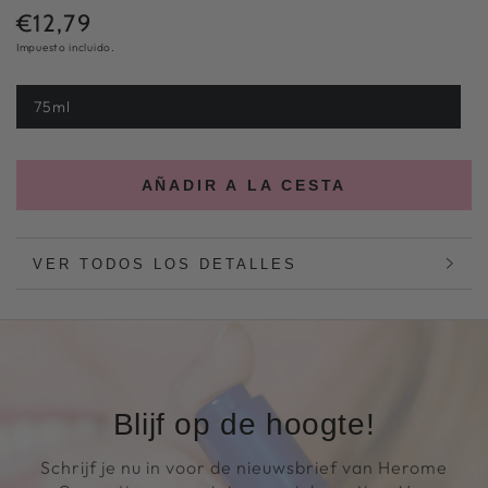
€12,79
Precio
normal
Impuesto incluido.
75ml
Variante
agotada
o
no
disponible
AÑADIR A LA CESTA
VER TODOS LOS DETALLES
Blijf op de hoogte!
Schrijf je nu in voor de nieuwsbrief van Herome