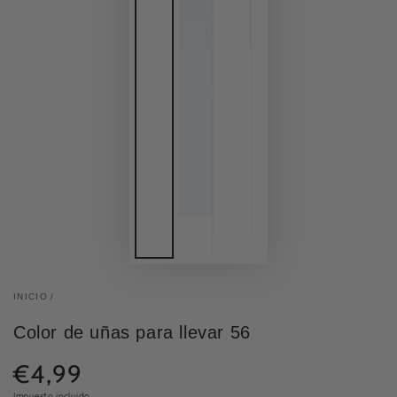
INICIO
/
Color de uñas para llevar 56
€4,99
Precio
normal
Impuesto incluido.