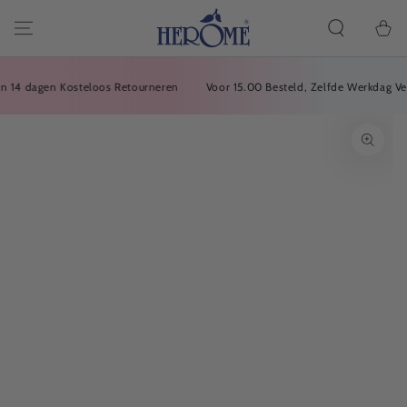
Cesta
CONTINUAR CON
EL ARTÍCULO
de la
compra
4 dagen Kosteloos Retourneren
Voor 15.00 Besteld, Zelfde Werkdag Verz
IR A LA
INFORMACIÓN DEL
PRODUCTO