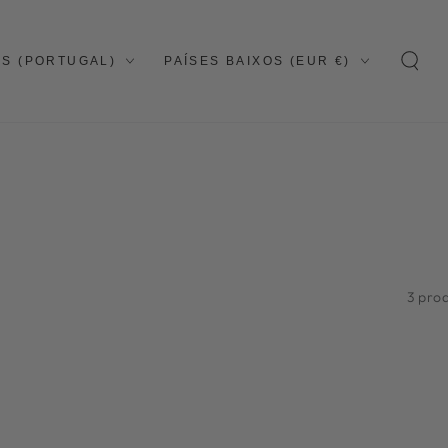
In
País/região
S (PORTUGAL)
PAÍSES BAIXOS (EUR €)
s
3 pro