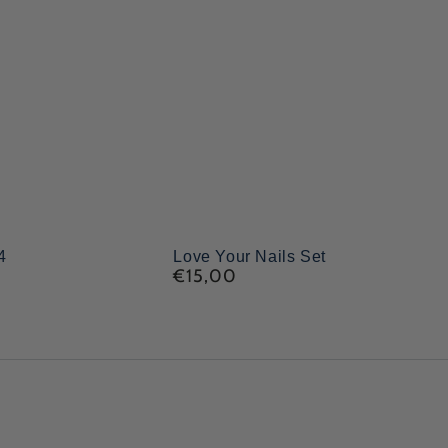
Love
4
Love Your Nails Set
€15,00
Preço
Your
regular
Nails
Set