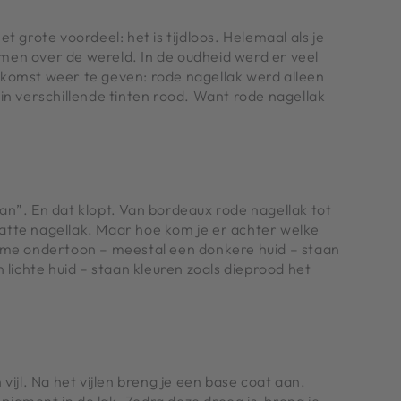
het grote voordeel: het is tijdloos. Helemaal als je
men over de wereld. In de oudheid werd er veel
fkomst weer te geven: rode nagellak werd alleen
in verschillende tinten rood. Want rode nagellak
an”. En dat klopt. Van bordeaux rode nagellak tot
 matte nagellak. Maar hoe kom je er achter welke
 warme ondertoon – meestal een donkere huid – staan
 lichte huid – staan kleuren zoals dieprood het
ijl. Na het vijlen breng je een base coat aan.