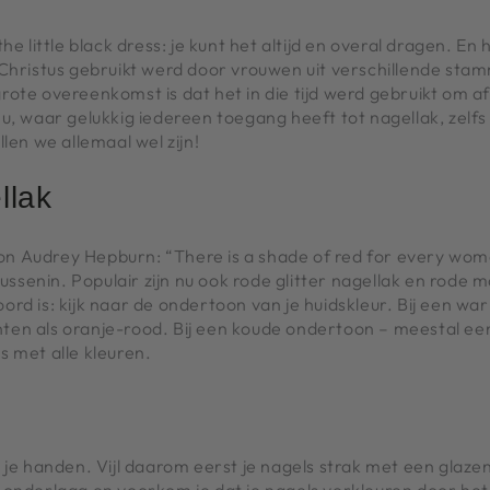
the little black dress: je kunt het altijd en overal dragen. En 
Christus gebruikt werd door vrouwen uit verschillende stam
ote overeenkomst is dat het in die tijd werd gebruikt om a
, waar gelukkig iedereen toegang heeft tot nagellak, zelfs 
llen we allemaal wel zijn!
llak
oon Audrey Hepburn: “There is a shade of red for every wom
tussenin. Populair zijn nu ook rode glitter nagellak en rode
twoord is: kijk naar de ondertoon van je huidskleur. Bij een
nten als oranje-rood. Bij een koude ondertoon – meestal een
 met alle kleuren.
e handen. Vijl daarom eerst je nagels strak met een glazen v