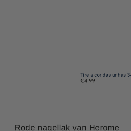
Tire
Tire a cor das unhas 3
€4,99
Preço
a
regular
cor
das
unhas
34
Rode nagellak van Herome