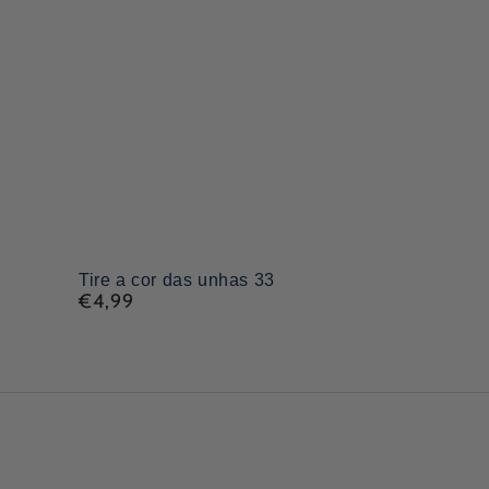
Tire
Tire a cor das unhas 33
€4,99
Preço
a
regular
cor
das
unhas
33