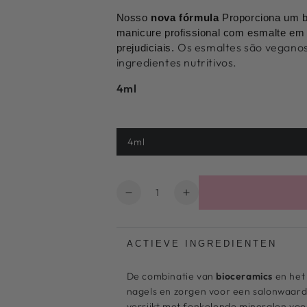
Nosso
nova fórmula
Proporciona um br
manicure profissional com esmalte e
Os esmaltes são veganos
prejudiciais.
ingredientes nutritivos.
4ml
4ml
Variante
esgotada
ou
indisponível
Quantidade
Diminuir
Aumentar
a
a
quantidade
quantidade
de
de
ACTIEVE INGREDIENTEN
Tire
Tire
a
a
De combinatie van
bioceramics
en he
cor
cor
nagels en zorgen voor een salonwaardig
das
das
verrijkt met fonkelende mineralen vo