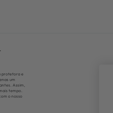
r
 protetora e
penas um
hantes. Assim,
 mais tempo.
com o nosso