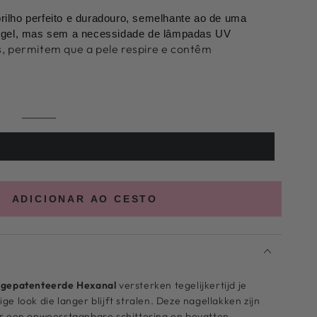
ilho perfeito e duradouro, semelhante ao de uma
m gel, mas sem a necessidade de lâmpadas UV
, permitem que a pele respire e contêm
Cor
Variante
56
esgotada
ou
indisponível
ADICIONAR AO CESTO
t
gepatenteerde Hexanal
versterken tegelijkertijd je
e look die langer blijft stralen. Deze nagellakken zijn
or een onweerstaanbare schittering en bevatten