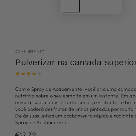
COMBINEER MET
Pulverizar na camada superio
Com o Spray de Acabamento, você cria uma camada
nutritiva sobre o seu esmalte em um instante. Em a
minuto, suas unhas estarão secas, resistentes e bril
você poderá desfrutar de unhas pintadas por muito
Dê às suas unhas um acabamento rápido e radiante 
Spray de Acabamento.
€12,79
Preço