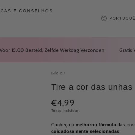
ICAS E CONSELHOS
Língua
PORTUGUÊ
15.00 Besteld, Zelfde Werkdag Verzonden
Gratis Verz
INÍCIO
/
Tire a cor das unhas
€4,99
Preço
regular
Taxas incluídas.
Conheça o
melhorou
fórmula
das cor
cuidadosamente selecionadas
!