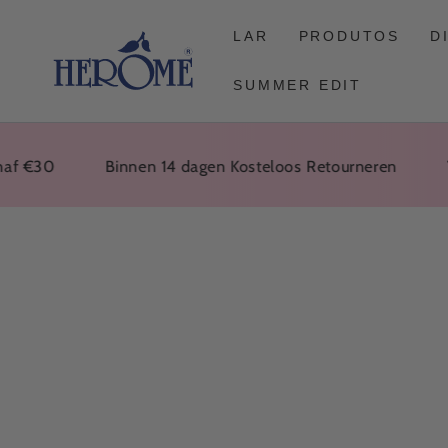
CONTINUAR NO
ARTIGO
LAR
PRODUTOS
D
SUMMER EDIT
30
Binnen 14 dagen Kosteloos Retourneren
Voor 
IR PARA
INFORMAÇÕES
SOBRE O
PRODUTO