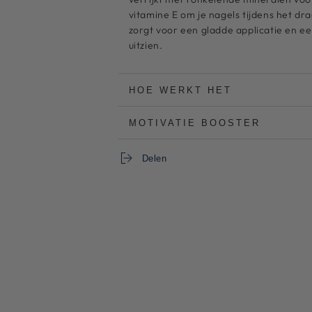
unhas
unhas
vitamine E om je nagels tijdens het dr
56
56
zorgt voor een gladde applicatie en ee
uitzien.
HOE WERKT HET
MOTIVATIE BOOSTER
Delen