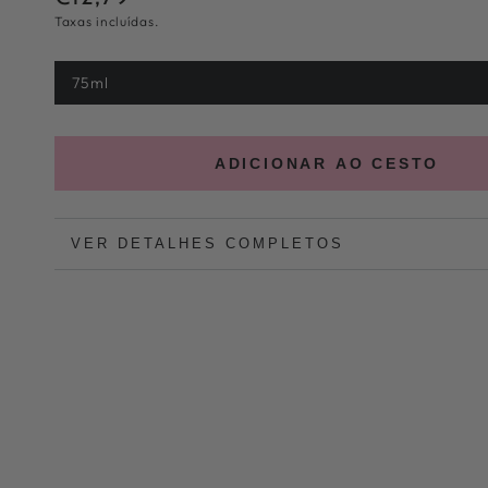
regular
Taxas incluídas.
75ml
Variante
esgotada
ou
indisponível
ADICIONAR AO CESTO
VER DETALHES COMPLETOS