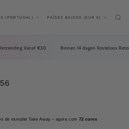
In
País/região
S (PORTUGAL)
PAÍSES BAIXOS (EUR €)
s
ending Vanaf €30
Binnen 14 dagen Kosteloos Retourner
 56
es de esmalte Take Away – agora com
72 cores