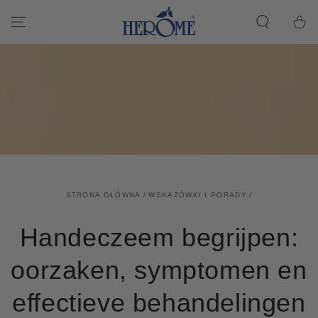
PRZEJDŹ DO
ARTYKUŁU
Koszyk
STRONA GŁÓWNA
/
WSKAZÓWKI I PORADY
/
Handeczeem begrijpen:
oorzaken, symptomen en
effectieve behandelingen