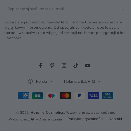
Wpisz
tutaj
Zapisz się już teraz do newslettera Herome Cosmetics i ciesz się
swój
wyjątkowymi promocjami. Od specjalnych kodów rabatowych,
porad i wskazówek po więcej informacji na temat pielęgnacji dłoni
adres
i paznokci!
e-
mail
Facebook
Pinterest
Instagram
TikTok
YouTube
Język
Kraj/region
Polski
Holandia (EUR €)
Metody
płatności
© 2026,
. Wszelkie prawa zastrzeżone.
Herome Cosmetics
Wykonane z ❤️ w Amsterdamie
Polityka prywatności
Kontakt