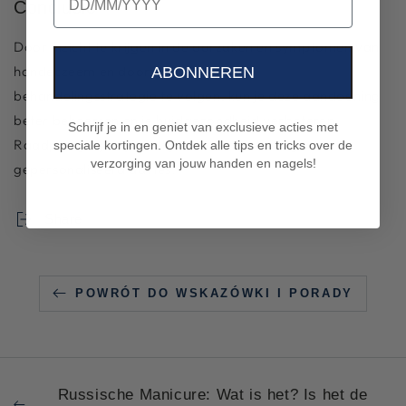
Conclusie
Door inzicht te krijgen in de oorzaken en symptomen van
handeczeem en door een effectieve
ABONNEREN
behandelingsstrategie te volgen, kun je deze aandoening
beter beheersen en je huidgezondheid verbeteren.
Schrijf je in en geniet van exclusieve acties met
Raadpleeg bij twijfel altijd een dermatoloog voor
speciale kortingen. Ontdek alle tips en tricks over de
verzorging van jouw handen en nagels!
gepersonaliseerd advies.
Share
POWRÓT DO WSKAZÓWKI I PORADY
Russische Manicure: Wat is het? Is het de