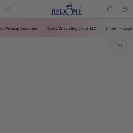
PRZEJDŹ DO
ARTYKUŁU
Koszyk
 Werkdag Verzonden
Gratis Verzending Vanaf €30
Binnen 14 dagen Ko
PRZEJDŹ DO
INFORMACJI O
PRODUKCIE