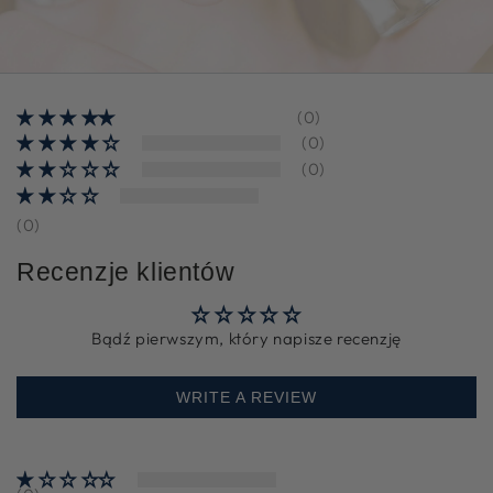
adres
e-
mail
(0)
(0)
(0)
(0)
Recenzje klientów
Bądź pierwszym, który napisze recenzję
WRITE A REVIEW