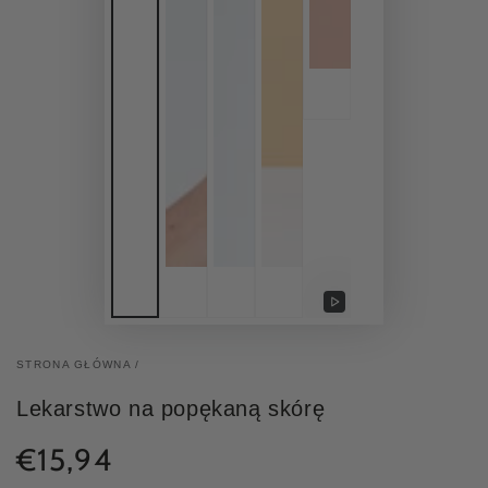
Video
afspelen
STRONA GŁÓWNA
/
Lekarstwo na popękaną skórę
€15,94
Normale
prijs