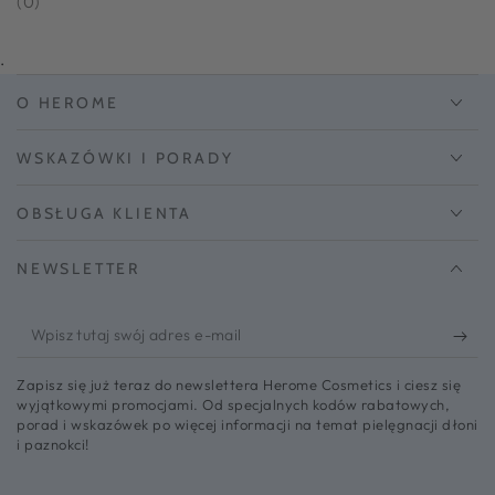
(0)
.
O HEROME
WSKAZÓWKI I PORADY
OBSŁUGA KLIENTA
NEWSLETTER
Wpisz
tutaj
Zapisz się już teraz do newslettera Herome Cosmetics i ciesz się
swój
wyjątkowymi promocjami. Od specjalnych kodów rabatowych,
porad i wskazówek po więcej informacji na temat pielęgnacji dłoni
adres
i paznokci!
e-