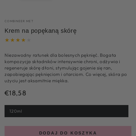
COMBINEER MET
Krem na popękaną skórę
Niezawodny ratunek dla bolesnych pęknięć. Bogata
kompozycja składników intensywnie chroni, odżywia i
regeneruje skórę dłoni, stymulując gojenie się ran,
zapobiegając pęknięciom i otarciom. Co więcej, skóra po
użyciu jest aksamitnie miękka.
€18,58
Normale
prijs
120ml
DODAJ DO KOSZYKA