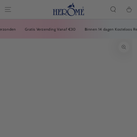
PRZEJDŹ DO
ARTYKUŁU
Koszyk
zonden
Gratis Verzending Vanaf €30
Binnen 14 dagen Kosteloos Reto
PRZEJDŹ DO
INFORMACJI O
PRODUKCIE