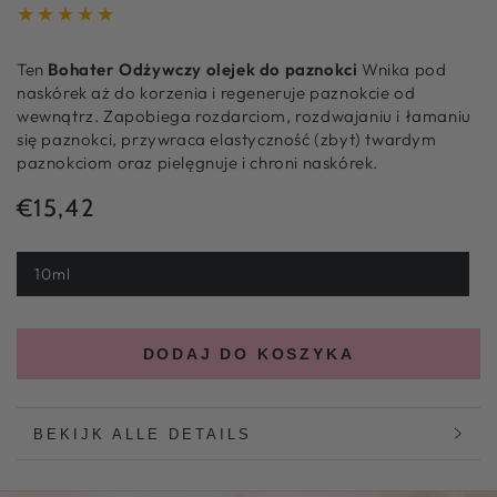
Ten
Bohater
Odżywczy olejek do paznokci
Wnika pod
naskórek aż do korzenia i regeneruje paznokcie od
wewnątrz. Zapobiega rozdarciom, rozdwajaniu i łamaniu
się paznokci, przywraca elastyczność (zbyt) twardym
paznokciom oraz pielęgnuje i chroni naskórek.
€15,42
Normale
prijs
10ml
DODAJ DO KOSZYKA
BEKIJK ALLE DETAILS