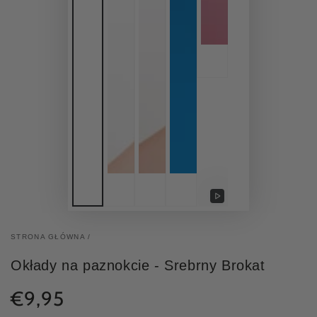
Video
afspelen
STRONA GŁÓWNA
/
Okłady na paznokcie - Srebrny Brokat
€9,95
Normale
prijs