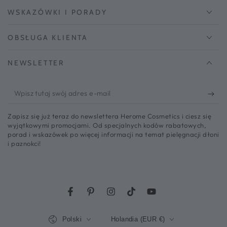
WSKAZÓWKI I PORADY
OBSŁUGA KLIENTA
NEWSLETTER
Wpisz
tutaj
Zapisz się już teraz do newslettera Herome Cosmetics i ciesz się
swój
wyjątkowymi promocjami. Od specjalnych kodów rabatowych,
porad i wskazówek po więcej informacji na temat pielęgnacji dłoni
adres
i paznokci!
e-
mail
Facebook
Pinterest
Instagram
TikTok
YouTube
Język
Kraj/region
Polski
Holandia (EUR €)