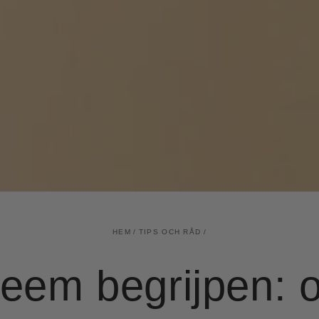
HEM
/
TIPS OCH RÅD
/
em begrijpen: 