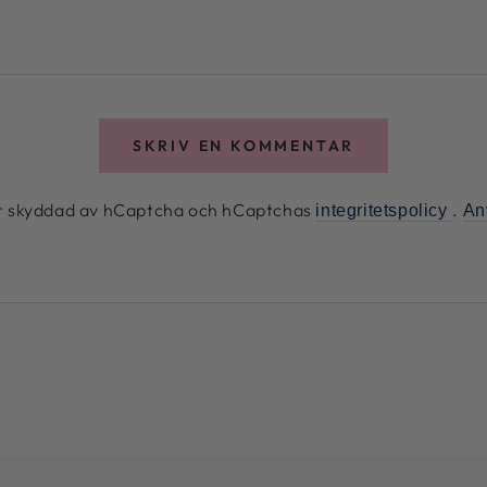
SKRIV EN KOMMENTAR
r skyddad av hCaptcha och hCaptchas
.
integritetspolicy
An