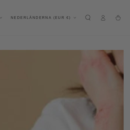
Logga
Land/region
Kundvagn
NEDERLÄNDERNA (EUR €)
in