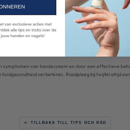
ONNEREN
niet van exclusieve acties met
ebsite van de Nederlandse Vereniging voor Dermatologie
tdek alle tips en tricks over de
eem op Thuisarts.nl
 jouw handen en nagels!
 en symptomen van handeczeem en door een effectieve behan
 huidgezondheid verbeteren. Raadpleeg bij twijfel altijd e
TILLBAKA TILL TIPS OCH RÅD