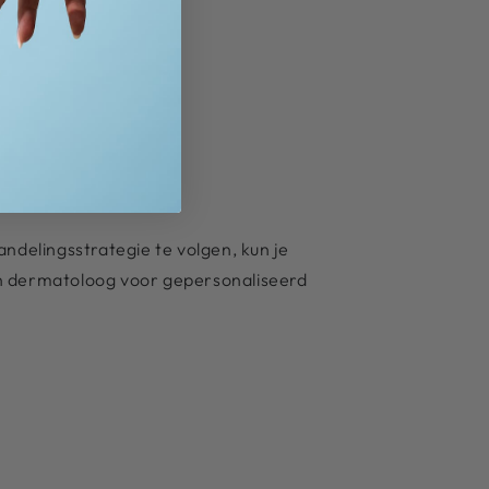
delingsstrategie te volgen, kun je
en dermatoloog voor gepersonaliseerd